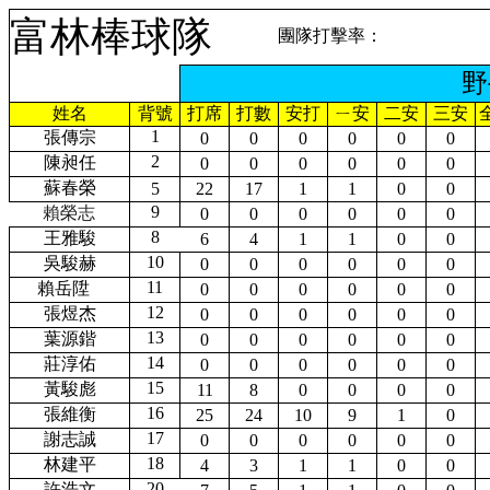
富林棒球隊
團隊打擊率：
野
姓名
背號
打席
打數
安打
ㄧ安
二安
三安
1
張傳宗
0
0
0
0
0
0
2
陳昶任
0
0
0
0
0
0
蘇春榮
5
22
17
1
1
0
0
9
賴榮志
0
0
0
0
0
0
8
王雅駿
6
4
1
1
0
0
10
吳駿赫
0
0
0
0
0
0
11
賴岳陞
0
0
0
0
0
0
12
張煜杰
0
0
0
0
0
0
13
葉源鍇
0
0
0
0
0
0
14
莊淳佑
0
0
0
0
0
0
15
黃駿彪
11
8
0
0
0
0
16
張維衡
25
24
10
9
1
0
17
謝志誠
0
0
0
0
0
0
18
林建平
4
3
1
1
0
0
20
許浩文