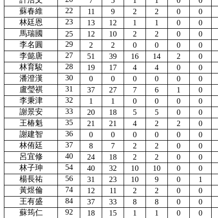
7
5
1
1
0
0
22
蘇春維
11
9
2
2
0
0
23
林廷恩
13
12
1
1
0
0
馬瑞國
25
12
10
2
2
0
0
29
李名圓
2
2
0
0
0
0
27
李懿唐
51
39
16
14
2
0
28
林育駿
19
17
4
4
0
0
30
潘澄漢
0
0
0
0
0
0
31
盧瑩祺
37
27
7
6
1
0
32
李秉津
1
1
0
0
0
0
33
謝景安
20
18
5
5
0
0
35
王椿魁
21
21
4
2
2
0
36
謝建智
0
0
0
0
0
0
37
林侑廷
8
7
2
2
0
0
40
呂宜修
24
18
2
2
0
0
54
林子珅
40
32
10
10
0
0
56
楊長祐
31
23
10
9
0
1
74
黃煜倫
12
11
2
2
0
0
84
王有盛
37
33
8
8
0
0
92
蘇筠仁
18
15
1
1
0
0