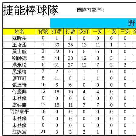
捷能棒球隊
團隊打擊率：
野
姓名
背號
打席
打數
安打
ㄧ安
二安
三安
0
蘇昕岳
1
1
0
0
0
0
1
王培丞
39
35
13
11
1
1
3
黃士航
22
16
6
5
1
0
5
劉帥德
44
38
12
8
3
1
6
洪永松
31
27
12
7
3
2
7
吳振綸
2
2
1
1
0
0
8
廖宜軒
11
8
1
1
0
0
10
張達奇
6
6
0
0
0
0
12
何慶興
18
16
4
4
0
0
0
未登錄
0
0
0
0
0
0
17
盧奕勝
15
11
7
7
0
0
18
阿部康平
0
0
0
0
0
0
0
未登錄
0
0
0
0
0
0
0
未登錄
0
0
0
0
0
0
21
江詠宸
3
3
2
1
1
0