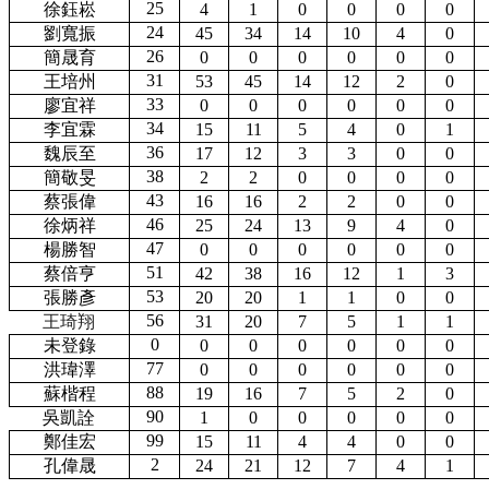
25
徐鈺崧
4
1
0
0
0
0
24
劉寬振
45
34
14
10
4
0
26
簡晟育
0
0
0
0
0
0
31
王培州
53
45
14
12
2
0
33
廖宜祥
0
0
0
0
0
0
34
李宜霖
15
11
5
4
0
1
36
魏辰至
17
12
3
3
0
0
38
簡敬旻
2
2
0
0
0
0
43
蔡張偉
16
16
2
2
0
0
46
徐炳祥
25
24
13
9
4
0
47
楊勝智
0
0
0
0
0
0
51
蔡倍亨
42
38
16
12
1
3
53
張勝彥
20
20
1
1
0
0
56
王琦翔
31
20
7
5
1
1
0
未登錄
0
0
0
0
0
0
77
洪瑋澤
0
0
0
0
0
0
88
蘇楷程
19
16
7
5
2
0
90
吳凱詮
1
0
0
0
0
0
99
鄭佳宏
15
11
4
4
0
0
2
孔偉晟
24
21
12
7
4
1